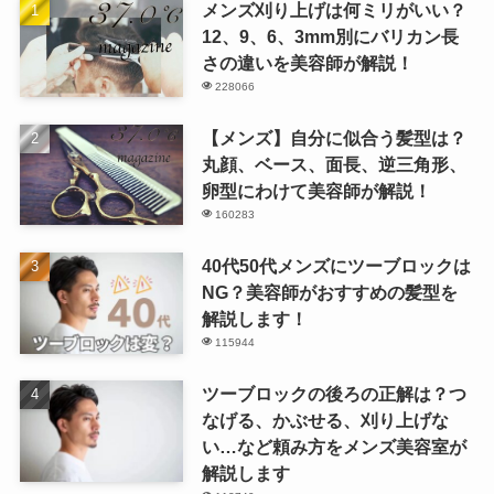
メンズ刈り上げは何ミリがいい？
12、9、6、3mm別にバリカン長
さの違いを美容師が解説！
228066
【メンズ】自分に似合う髪型は？
丸顔、ベース、面長、逆三角形、
卵型にわけて美容師が解説！
160283
40代50代メンズにツーブロックは
NG？美容師がおすすめの髪型を
解説します！
115944
ツーブロックの後ろの正解は？つ
なげる、かぶせる、刈り上げな
い…など頼み方をメンズ美容室が
解説します