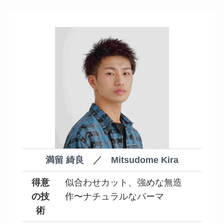
満留 綺良 ／ Mitsudome Kira
得意
似合わせカット、強めな無造
の技
作〜ナチュラルなパーマ
術