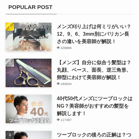
POPULAR POST
メンズ刈り上げは何ミリがいい？
12、9、6、3mm別にバリカン長
さの違いを美容師が解説！
228886
【メンズ】自分に似合う髪型は？
丸顔、ベース、面長、逆三角形、
卵型にわけて美容師が解説！
160604
40代50代メンズにツーブロックは
NG？美容師がおすすめの髪型を
解説します！
117367
ツーブロックの後ろの正解は？つ