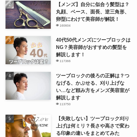
【メンズ】自分に似合う髪型は？
丸顔、ベース、面長、逆三角形、
卵型にわけて美容師が解説！
160604
40代50代メンズにツーブロックは
NG？美容師がおすすめの髪型を
解説します！
117366
ツーブロックの後ろの正解は？つ
なげる、かぶせる、刈り上げな
い…など頼み方をメンズ美容室が
解説します
113750
【失敗しない】ツーブロック刈り
上げは何ミリ？長さや高さで変わ
る印象の違いをまとめてみた