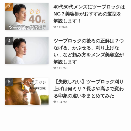
40代50代メンズにツーブロックは
NG？美容師がおすすめの髪型を
解説します！
115944
ツーブロックの後ろの正解は？つ
なげる、かぶせる、刈り上げな
い…など頼み方をメンズ美容室が
解説します
112750
【失敗しない】ツーブロック刈り
上げは何ミリ？長さや高さで変わ
る印象の違いをまとめてみた
104756