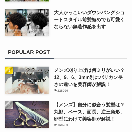
大人かっこいいダウンバングショ
ートスタイル前髪短めでも可愛く
ならない無造作感を出す
POPULAR POST
メンズ刈り上げは何ミリがいい？
12、9、6、3mm別にバリカン長
さの違いを美容師が解説！
228066
【メンズ】自分に似合う髪型は？
丸顔、ベース、面長、逆三角形、
卵型にわけて美容師が解説！
160283