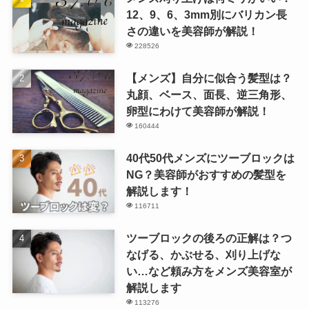
12、9、6、3mm別にバリカン長
さの違いを美容師が解説！
228526
【メンズ】自分に似合う髪型は？
丸顔、ベース、面長、逆三角形、
卵型にわけて美容師が解説！
160444
40代50代メンズにツーブロックは
NG？美容師がおすすめの髪型を
解説します！
116711
ツーブロックの後ろの正解は？つ
なげる、かぶせる、刈り上げな
い…など頼み方をメンズ美容室が
解説します
113276