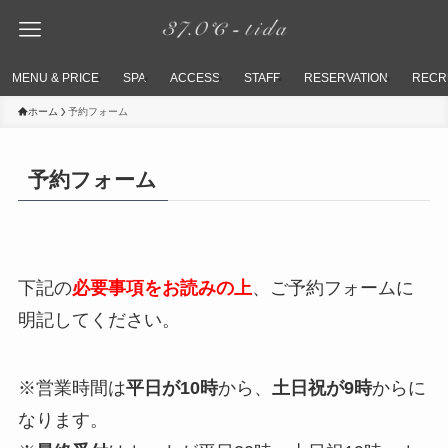
MENU & PRICE
SPA
ACCESS
STAFF
RESERVATION
RECR
ホーム
予約フォーム
予約フォーム
下記の
必要事項をお読みの上
、ご予約フォームに
明記してください。
※営業時間は
平日が10時
から、
土日祝が9時
からに
なります。