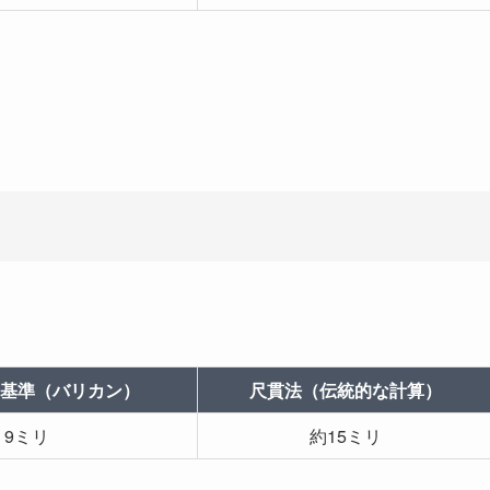
！
基準（バリカン）
尺貫法（伝統的な計算）
9ミリ
約15ミリ