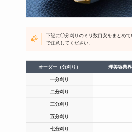
下記に◯分刈りのミリ数目安をまとめて
で注意してください。
オーダー（分刈り）
理美容業界
一分刈り
二分刈り
三分刈り
五分刈り
七分刈り