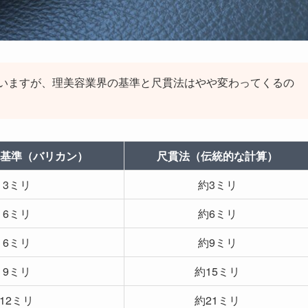
いますが、理美容業界の基準と尺貫法はやや変わってくるの
基準（バリカン）
尺貫法（伝統的な計算）
3ミリ
約3ミリ
6ミリ
約6ミリ
6ミリ
約9ミリ
9ミリ
約15ミリ
12ミリ
約21ミリ