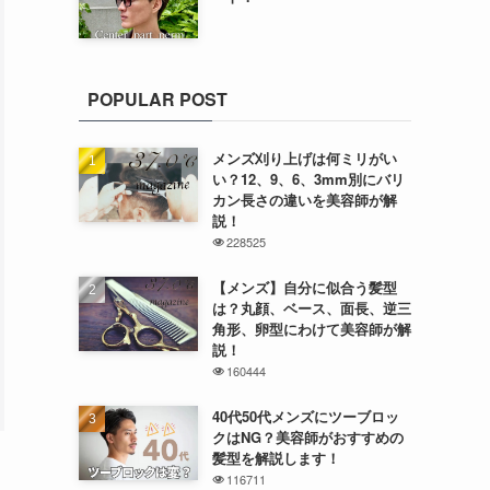
POPULAR POST
メンズ刈り上げは何ミリがい
い？12、9、6、3mm別にバリ
カン長さの違いを美容師が解
説！
228525
【メンズ】自分に似合う髪型
は？丸顔、ベース、面長、逆三
角形、卵型にわけて美容師が解
説！
160444
40代50代メンズにツーブロッ
クはNG？美容師がおすすめの
髪型を解説します！
116711