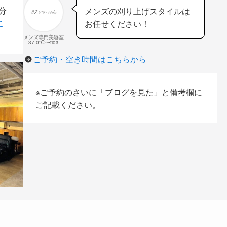
分
メンズの刈り上げスタイルは
こ
お任せください！
メンズ専門美容室
37.0℃〜tida
ご予約・空き時間はこちらから
※ご予約のさいに「ブログを見た」と備考欄に
ご記載ください。