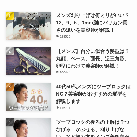
メンズ刈り上げは何ミリがいい？
12、9、6、3mm別にバリカン長
さの違いを美容師が解説！
228525
【メンズ】自分に似合う髪型は？
丸顔、ベース、面長、逆三角形、
卵型にわけて美容師が解説！
160444
40代50代メンズにツーブロックは
NG？美容師がおすすめの髪型を
解説します！
116711
ツーブロックの後ろの正解は？つ
なげる、かぶせる、刈り上げな
い…など頼み方をメンズ美容室が