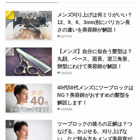
メンズ刈り上げは何ミリがいい？
12、9、6、3mm別にバリカン長
さの違いを美容師が解説！
227747
【メンズ】自分に似合う髪型は？
丸顔、ベース、面長、逆三角形、
卵型にわけて美容師が解説！
160121
40代50代メンズにツーブロックは
NG？美容師がおすすめの髪型を
解説します！
115506
ツーブロックの後ろの正解は？つ
なげる、かぶせる、刈り上げな
い…など頼み方をメンズ美容室が