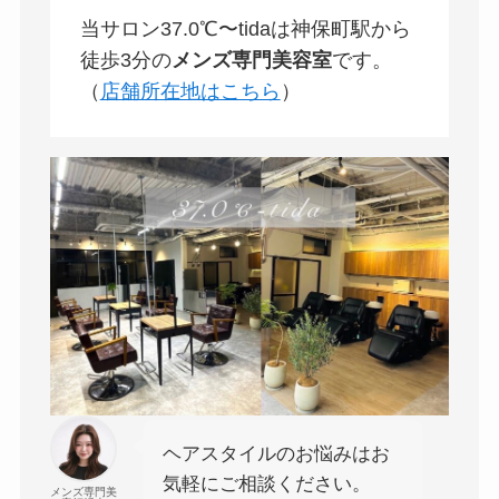
当サロン37.0℃〜tidaは神保町駅から
徒歩3分の
メンズ専門美容室
です。
（
店舗所在地はこちら
）
ヘアスタイルのお悩みはお
気軽にご相談ください。
メンズ専門美