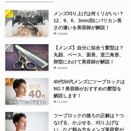
メンズ刈り上げは何ミリがいい？
12、9、6、3mm別にバリカン長
さの違いを美容師が解説！
228886
【メンズ】自分に似合う髪型は？
丸顔、ベース、面長、逆三角形、
卵型にわけて美容師が解説！
160604
40代50代メンズにツーブロックは
NG？美容師がおすすめの髪型を
解説します！
117366
ツーブロックの後ろの正解は？つ
なげる、かぶせる、刈り上げな
い…など頼み方をメンズ美容室が