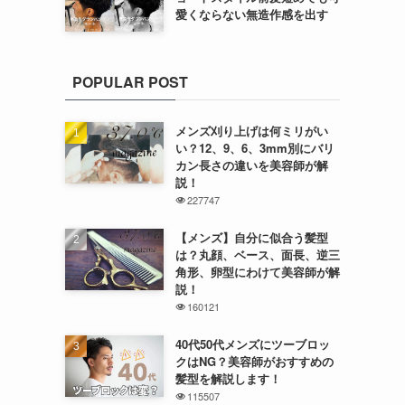
愛くならない無造作感を出す
POPULAR POST
メンズ刈り上げは何ミリがい
い？12、9、6、3mm別にバリ
カン長さの違いを美容師が解
説！
227747
【メンズ】自分に似合う髪型
は？丸顔、ベース、面長、逆三
角形、卵型にわけて美容師が解
説！
160121
40代50代メンズにツーブロッ
クはNG？美容師がおすすめの
髪型を解説します！
115507