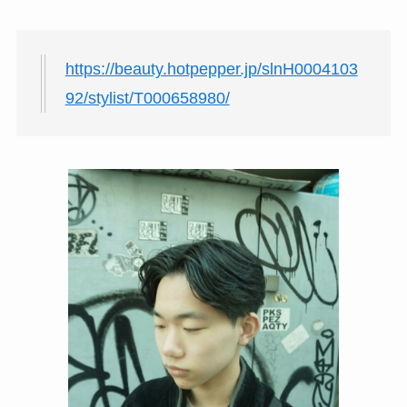
https://beauty.hotpepper.jp/slnH0004103
92/stylist/T000658980/