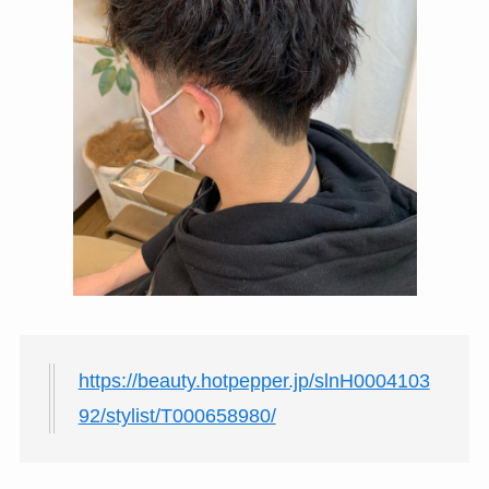
https://beauty.hotpepper.jp/slnH0004103
92/stylist/T000658980/