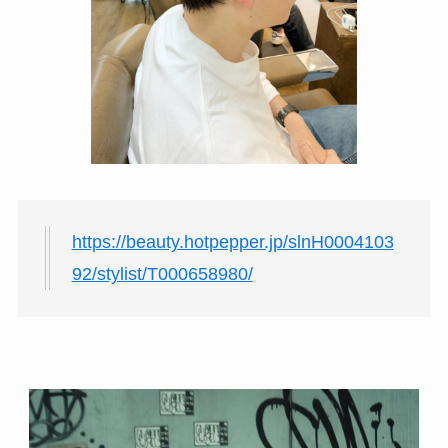
https://beauty.hotpepper.jp/slnH0004103
92/stylist/T000658980/