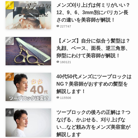
メンズ刈り上げは何ミリがいい？
12、9、6、3mm別にバリカン長
さの違いを美容師が解説！
227747
【メンズ】自分に似合う髪型は？
丸顔、ベース、面長、逆三角形、
卵型にわけて美容師が解説！
160121
40代50代メンズにツーブロックは
NG？美容師がおすすめの髪型を
解説します！
115506
ツーブロックの後ろの正解は？つ
なげる、かぶせる、刈り上げな
い…など頼み方をメンズ美容室が
解説します