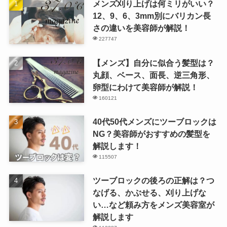
メンズ刈り上げは何ミリがいい？
12、9、6、3mm別にバリカン長
さの違いを美容師が解説！
227747
【メンズ】自分に似合う髪型は？
丸顔、ベース、面長、逆三角形、
卵型にわけて美容師が解説！
160121
40代50代メンズにツーブロックは
NG？美容師がおすすめの髪型を
解説します！
115507
ツーブロックの後ろの正解は？つ
なげる、かぶせる、刈り上げな
い…など頼み方をメンズ美容室が
解説します