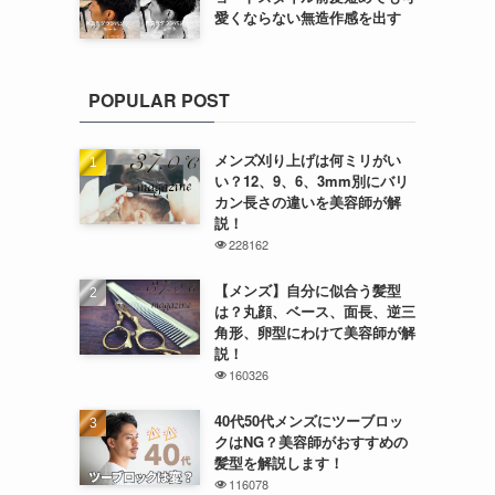
愛くならない無造作感を出す
POPULAR POST
メンズ刈り上げは何ミリがい
い？12、9、6、3mm別にバリ
カン長さの違いを美容師が解
説！
228162
【メンズ】自分に似合う髪型
は？丸顔、ベース、面長、逆三
角形、卵型にわけて美容師が解
説！
160326
40代50代メンズにツーブロッ
クはNG？美容師がおすすめの
髪型を解説します！
116078